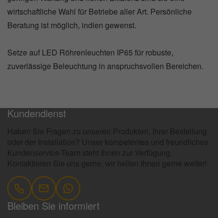
wirtschaftliche Wahl für Betriebe aller Art. Persönliche
Beratung ist möglich, indien gewenst.
Setze auf LED Röhrenleuchten IP65 für robuste,
zuverlässige Beleuchtung in anspruchsvollen Bereichen.
100 Tage Rückgaberecht
Kundendienst
Haben Sie Fragen zu unseren Produkten, Ihrer Bestellung
oder der Installation? Unser kompetentes und freundliches
Kundenservice-Team steht Ihnen zur Verfügung.
Kontaktieren Sie uns gerne, wir helfen Ihnen gerne weiter!
Bleiben Sie informiert