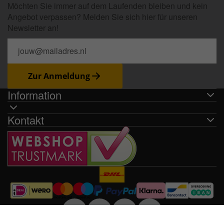
Möchten Sie immer auf dem Laufenden bleiben und kein
Angebot verpassen? Melden Sie sich hier für unseren
Newsletter an!
Zur Anmeldung
Information
Kontakt