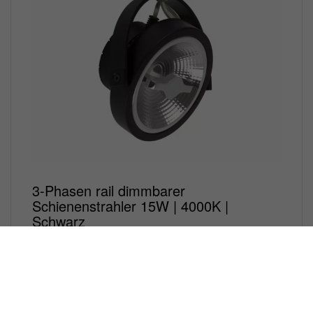
3-Phasen rail dimmbarer
Schienenstrahler 15W | 4000K |
Schwarz
Noch keine Bewertungen
Erleben Sie optimalen visuellen Komfort mit dem
dimmbaren...
€ 48,99 *