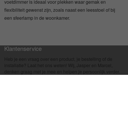
voetdimmer is ideaal voor plekken waar gemak en
flexibiliteit gewenst zijn, zoals naast een leesstoel of bij
een sfeerlamp in de woonkamer.
100 Dagen Retourrecht
Klantenservice
Heb je een vraag over een product, je bestelling of de
installatie? Laat het ons weten! Wij, Jasper en Marcel,
denken graag met je mee en helpen je persoonlijk verder.
Blijf op de hoogte
Wil je altijd op de hoogte blijven en geen enkele
aanbieding missen? Schrijf je hier in voor onze
nieuwsbrief!